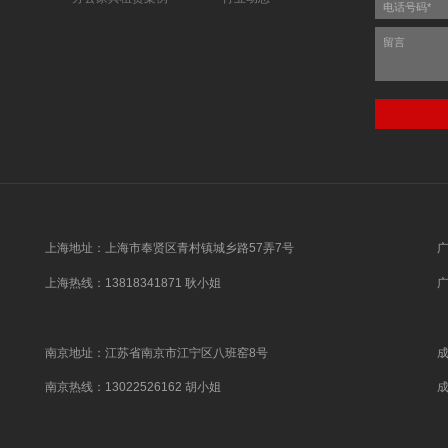
more
……
首页
上一页
1
2
3
11
12
13
定制出租
工程案例
新闻资讯
感谢信
公司新闻
办公家具租赁案例
行业动态