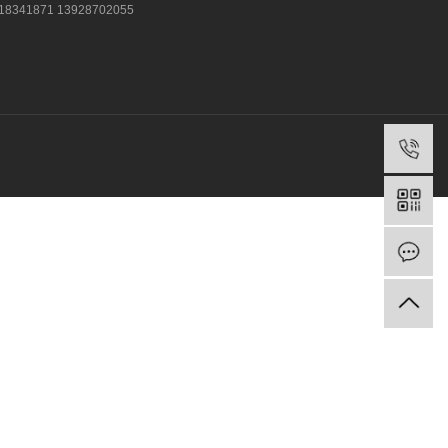
广州地址：广州市番禺区罗边村1287段
广州热线：13928702055 吴小姐
成都地址：成都市双流县九江镇2号
成都热线：15982875292 刘小姐