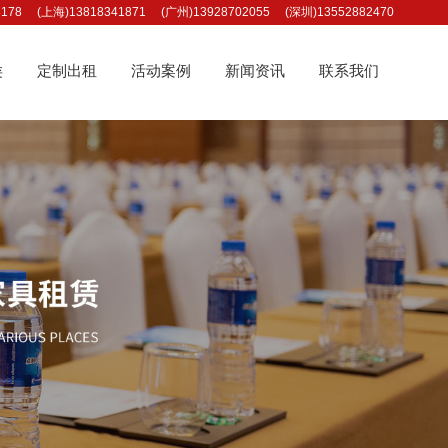
线： (北京)13811628178 (上海)13818341871 (广州)1392870205
办公家具
其他类
定制出租
活动案例
新闻