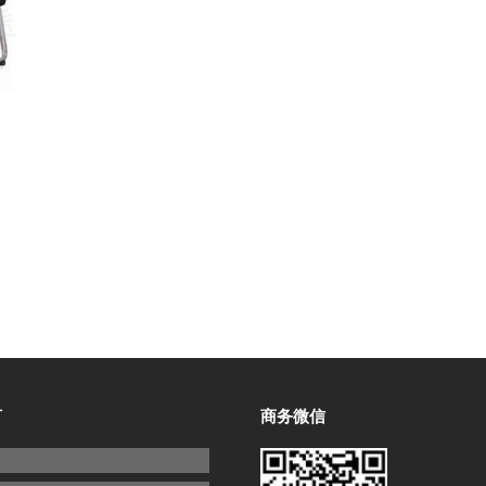
办公椅82
more
办公椅79