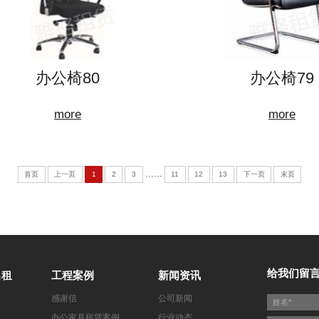
办公椅83
more
办公椅80