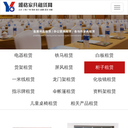
切
换
导
航
电器租赁
铁马租赁
白板租赁
货架租赁
屏风租赁
柜子租赁
一米线租赁
龙门架租赁
化妆镜租赁
指示牌租赁
伞帐篷租赁
资料架租赁
儿童桌椅租赁
相关产品租赁