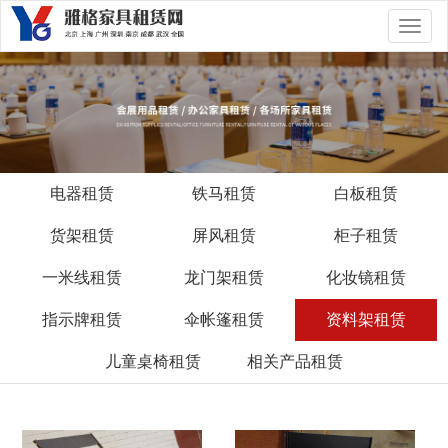
切
换
导
航
电器租赁
铁马租赁
白板租赁
货架租赁
屏风租赁
柜子租赁
一米线租赁
龙门架租赁
化妆镜租赁
指示牌租赁
伞帐篷租赁
资料架租赁
儿童桌椅租赁
相关产品租赁